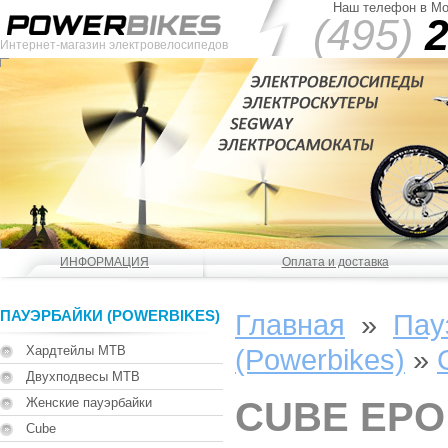
Наш телефон в Мо
(495)
2
Интернет-магазин электровелосипедов
ИНФОРМАЦИЯ
Оплата и доставка
ПАУЭРБАЙКИ (POWERBIKES)
Главная
»
Пау
Хардтейлы MTB
(Powerbikes)
»
Двухподвесы MTB
Женские пауэрбайки
CUBE EPO
Cube