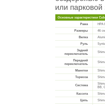
или парковой 
Основные характеристики Cub
Рама
HPA 
Размеры
46 с
Вилка
Alumi
Руль
Synta
Задний
Shim
переключатель
Передний
Shim
переключатель
Манетки
Shima
Тормоза
Shima
Shim
Система
BB, 
Кассета
Shim
Цепь
Shim