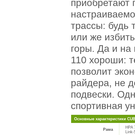
приобретают 
настраиваемо
трассы: будь 
или же избиты
горы. Да и н
110 хороши: т
позволит эко
райдера, не д
подвески. Од
спортивная у
Основные характеристики CUB
HPA 
Рама
Link-