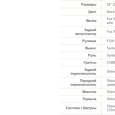
Размеры
16",1
Цвет
black 
Fox 
Вилка
axle
Задний
Fox 
амортизатор
Рулевая
FSA O
Вынос
Synt
Руль
Synta
Грипсы
CUBE 
Задний
Shim
переключатель
Передний
Shim
переключатель
spee
Манетки
Shima
Тормоза
Shim
Shim
Система / Шатуны
175m